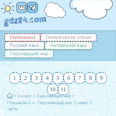
Математика
Литературное чтение
Русский язык
Английский язык
Окружающий мир
1
2
3
4
5
6
7
8
9
10
11
2 класс
Окружающий мир
Плешаков А.А. Окружающий мир. 2 класс 1
часть.