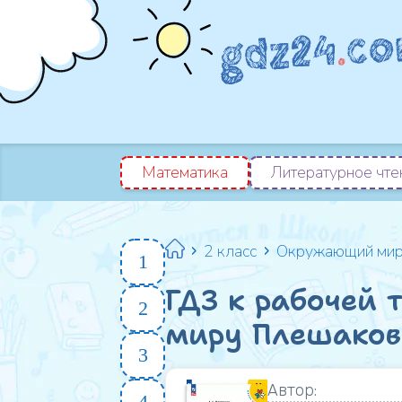
Математика
Литературное чте
2 класс
Окружающий ми
1
ГДЗ к рабочей
2
миру Плешаков А
3
Автор:
4