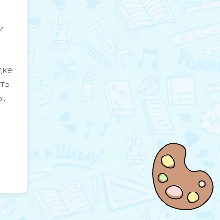
и
дке.
ить
ы.