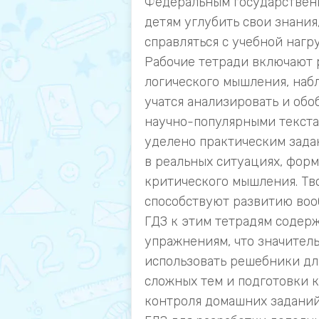
Федеральным государственн
детям углубить свои знани
справляться с учебной нагр
Рабочие тетради включают 
логического мышления, наб
учатся анализировать и об
научно-популярными текста
уделено практическим зада
в реальных ситуациях, фор
критического мышления. Тв
способствуют развитию воо
ГДЗ к этим тетрадям содер
упражнениям, что значитель
использовать решебники дл
сложных тем и подготовки 
контроля домашних заданий