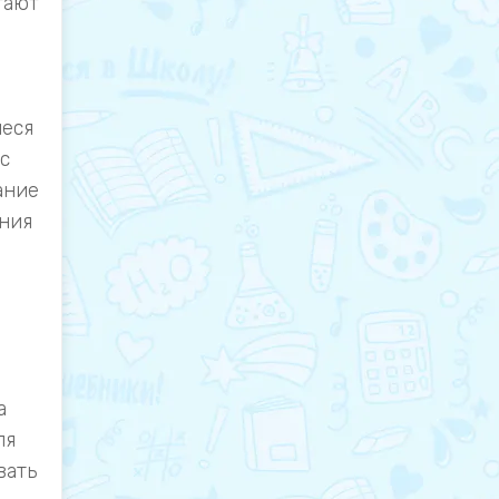
гают
иеся
с
ание
ания
а
ля
вать