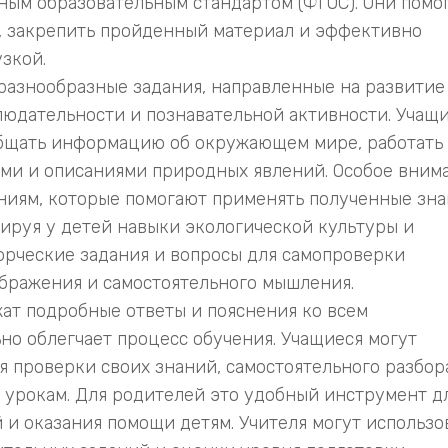
ым образовательным стандартом (ФГОС). Они помо
я, закрепить пройденный материал и эффективно
узкой.
разнообразные задания, направленные на развитие
людательности и познавательной активности. Учащ
общать информацию об окружающем мире, работать 
ми и описаниями природных явлений. Особое вним
ниям, которые помогают применять полученные зн
мируя у детей навыки экологической культуры и
орческие задания и вопросы для самопроверки
бражения и самостоятельного мышления.
жат подробные ответы и пояснения ко всем
но облегчает процесс обучения. Учащиеся могут
я проверки своих знаний, самостоятельного разбор
к урокам. Для родителей это удобный инструмент д
 и оказания помощи детям. Учителя могут использо