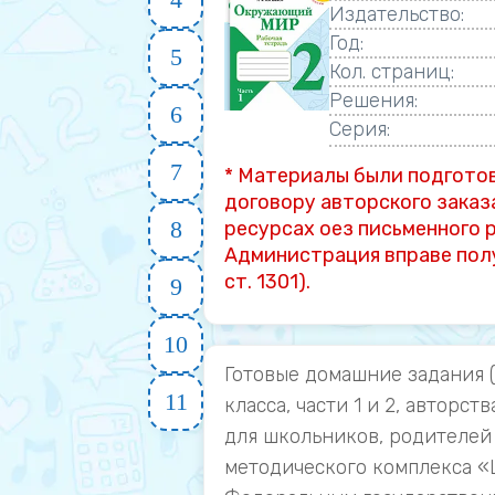
Издательство:
Год:
5
Кол. страниц:
Решения:
6
Серия:
7
* Материалы были подготов
договору авторского заказ
8
ресурсах оез письменного
Администрация вправе пол
ст. 1301).
9
10
Готовые домашние задания 
11
класса, части 1 и 2, автор
для школьников, родителей 
методического комплекса «