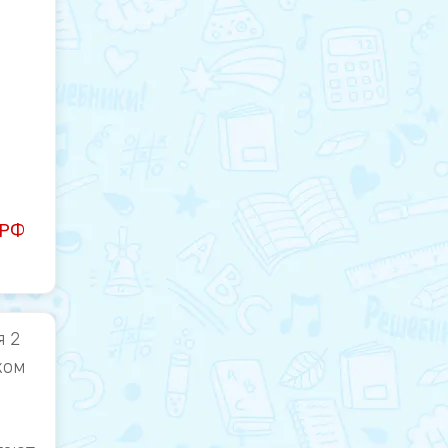
 РФ
я 2
ком