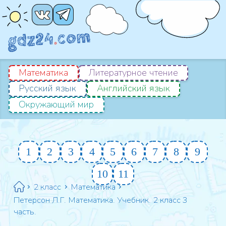
Математика
Литературное чтение
Русский язык
Английский язык
Окружающий мир
1
2
3
4
5
6
7
8
9
10
11
2 класс
Математика
Петерсон Л.Г. Математика. Учебник. 2 класс 3
часть.