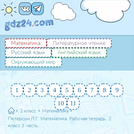
Математика
Литературное чтение
Русский язык
Английский язык
Окружающий мир
1
2
3
4
5
6
7
8
9
10
11
2 класс
Математика
Петерсон Л.Г. Математика. Рабочая тетрадь. 2
класс 3 часть.