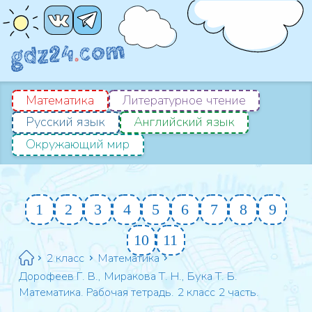
Математика
Литературное чтение
Русский язык
Английский язык
Окружающий мир
1
2
3
4
5
6
7
8
9
10
11
2 класс
Математика
Дорофеев Г. В., Миракова Т. Н., Бука Т. Б.
Математика. Рабочая тетрадь. 2 класс 2 часть.