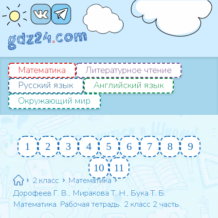
Математика
Литературное чтение
Русский язык
Английский язык
Окружающий мир
1
2
3
4
5
6
7
8
9
10
11
2 класс
Математика
Дорофеев Г. В., Миракова Т. Н., Бука Т. Б.
Математика. Рабочая тетрадь. 2 класс 2 часть.