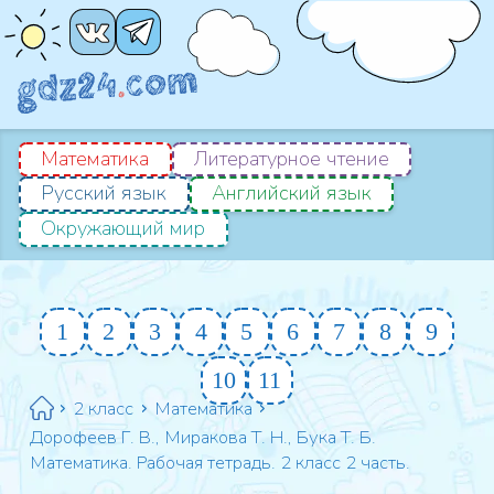
Математика
Литературное чтение
Русский язык
Английский язык
Окружающий мир
1
2
3
4
5
6
7
8
9
10
11
2 класс
Математика
Дорофеев Г. В., Миракова Т. Н., Бука Т. Б.
Математика. Рабочая тетрадь. 2 класс 2 часть.