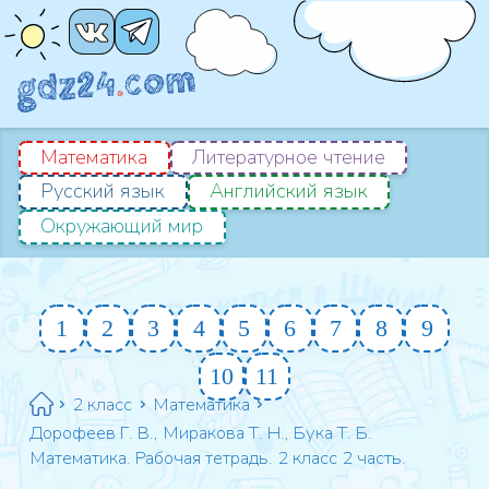
Математика
Литературное чтение
Русский язык
Английский язык
Окружающий мир
1
2
3
4
5
6
7
8
9
10
11
2 класс
Математика
Дорофеев Г. В., Миракова Т. Н., Бука Т. Б.
Математика. Рабочая тетрадь. 2 класс 2 часть.