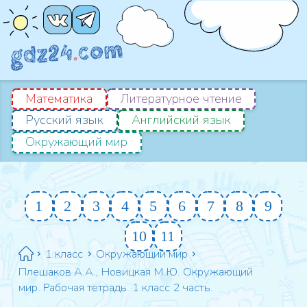
Математика
Литературное чтение
Русский язык
Английский язык
Окружающий мир
1
2
3
4
5
6
7
8
9
10
11
1 класс
Окружающий мир
Плешаков А.А., Новицкая М.Ю. Окружающий
мир. Рабочая тетрадь. 1 класс 2 часть.