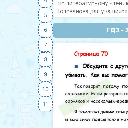
по литературному чтению 
Голованова для учащихся 
5
6
ГДЗ - 2
7
8
9
10
11