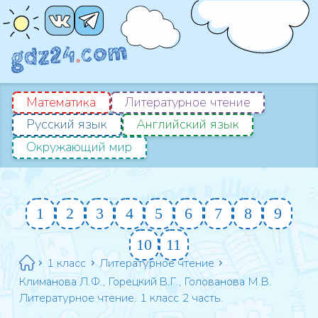
Математика
Литературное чтение
Русский язык
Английский язык
Окружающий мир
1
2
3
4
5
6
7
8
9
10
11
1 класс
Литературное чтение
Климанова Л.Ф., Горецкий В.Г., Голованова М.В.
Литературное чтение. 1 класс 2 часть.