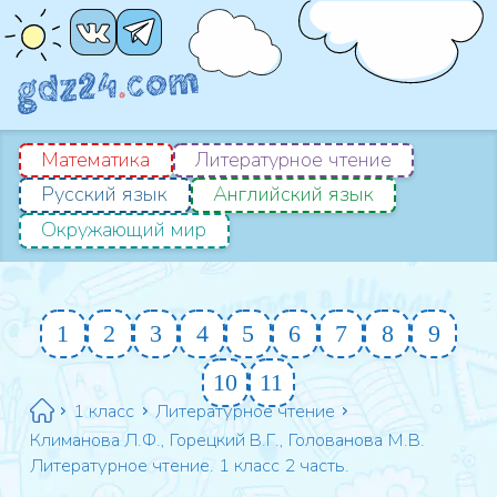
Математика
Литературное чтение
Русский язык
Английский язык
Окружающий мир
1
2
3
4
5
6
7
8
9
10
11
1 класс
Литературное чтение
Климанова Л.Ф., Горецкий В.Г., Голованова М.В.
Литературное чтение. 1 класс 2 часть.